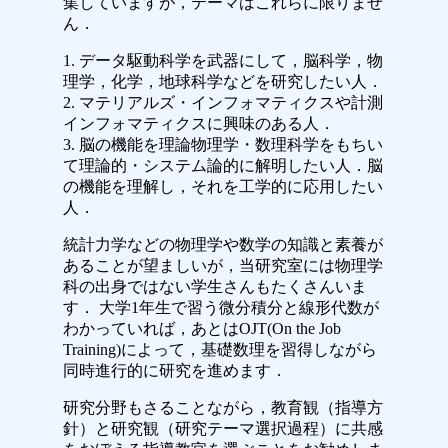
集していますが，テーマはこれらに限りませ
ん．
1. データ駆動科学を武器にして，脳科学，物
理学，化学，地球科学などを研究したい人．
2. マテリアルズ・インフォマティクスや計測
インフォマティクスに興味のある人．
3. 脳の機能を理論物理学・数理科学をもちい
て理論的・システム論的に解明したい人．脳
の機能を理解し，それを工学的に応用したい
人．
統計力学などの物理学や数学の知識と素養が
あることが望ましいが，当研究室には物理学
科の出身ではない学生さんもたくさんいま
す． 大学1年生で習う微分積分と線形代数が
わかっていれば，あとはOJT(On the Job
Training)によって，基礎数理を習得しながら
同時進行的に研究を進めます．
研究分野もさることながら，教育観（指導方
針）と研究観（研究テーマ選択過程）に共感