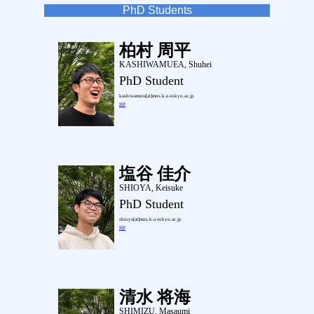
PhD Students
柏村 周平
KASHIWAMUEA, Shuhei
PhD Student
kashiwamura[at]mns.k.u-tokyo.ac.jp
HP
塩谷 佳介
SHIOYA, Keisuke
PhD Student
shioya[at]mns.k.u-tokyo.ac.jp
HP
清水 将海
SHIMIZU, Masaumi