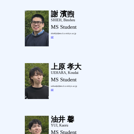
謝 濱煦
SHIEH, Binsheu
MS Student
shieh[at]mns.k.u-tokyo.ac.jp
HP
上原 孝大
UEHARA, Koudai
MS Student
uehara[at]mns.k.u-tokyo.ac.jp
HP
油井 馨
YUI, Kaoru
MS Student