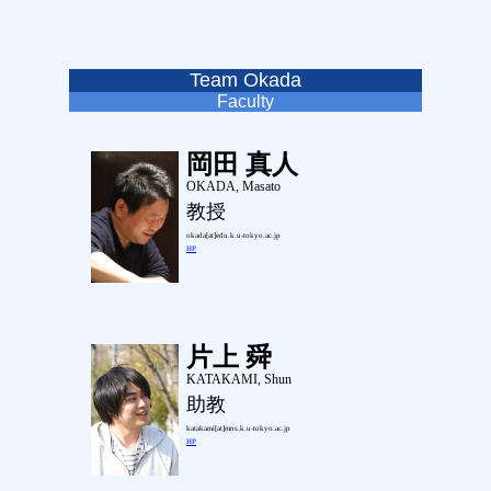
Team Okada
Faculty
岡田 真人
OKADA, Masato
教授
okada[at]edu.k.u-tokyo.ac.jp
HP
片上 舜
KATAKAMI, Shun
助教
katakami[at]mns.k.u-tokyo.ac.jp
HP