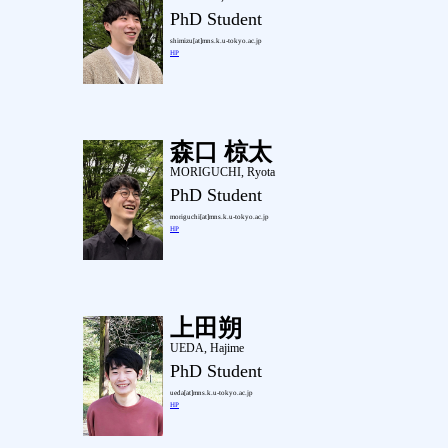
PhD Student
shimizu[at]mns.k.u-tokyo.ac.jp
HP
森口 椋太
MORIGUCHI, Ryota
PhD Student
moriguchi[at]mns.k.u-tokyo.ac.jp
HP
上田朔
UEDA, Hajime
PhD Student
ueda[at]mns.k.u-tokyo.ac.jp
HP