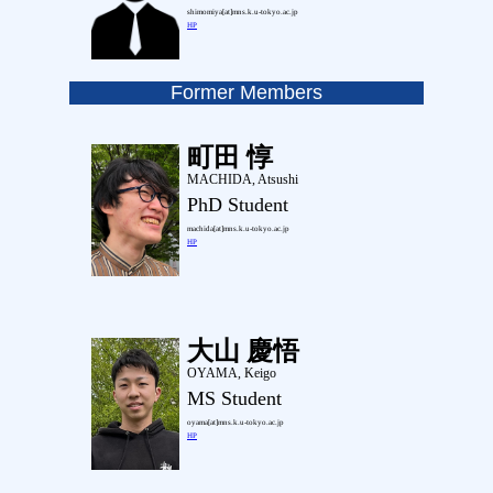
shimomiya[at]mns.k.u-tokyo.ac.jp
HP
Former Members
町田 惇
MACHIDA, Atsushi
PhD Student
machida[at]mns.k.u-tokyo.ac.jp
HP
大山 慶悟
OYAMA, Keigo
MS Student
oyama[at]mns.k.u-tokyo.ac.jp
HP