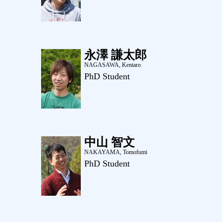
永澤 謙太郎
NAGASAWA, Kentaro
PhD Student
中山 智文
NAKAYAMA, Tomofumi
PhD Student