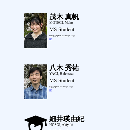
茂木 真帆
MOTEGI, Maho
MS Student
motegi[at]mns.k.u-tokyo.ac.jp
HP
八木 秀祐
YAGI, Hidemasa
MS Student
yagi[at]mns.k.u-tokyo.ac.jp
HP
細井瑛由紀
HOSOI, Akiyuki