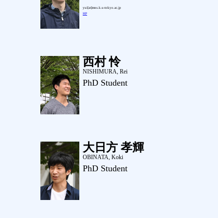
yui[at]mns.k.u-tokyo.ac.jp
HP
西村 怜
NISHIMURA, Rei
PhD Student
大日方 孝輝
OBINATA, Koki
PhD Student