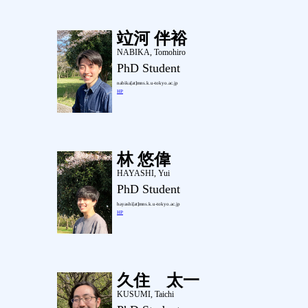
竝河 伴裕
NABIKA, Tomohiro
PhD Student
nabika[at]mns.k.u-tokyo.ac.jp
HP
林 悠偉
HAYASHI, Yui
PhD Student
hayashi[at]mns.k.u-tokyo.ac.jp
HP
久住 太一
KUSUMI, Taichi