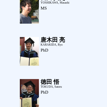
YOSHIKAWA, Masashi
MS
唐木田 亮
KARAKIDA, Ryo
PhD
徳田 悟
TOKUDA, Satoru
PhD