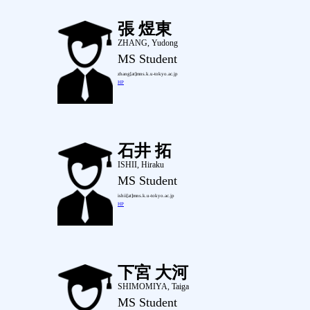
張 煜東
ZHANG, Yudong
MS Student
zhang[at]mns.k.u-tokyo.ac.jp
HP
石井 拓
ISHII, Hiraku
MS Student
ishii[at]mns.k.u-tokyo.ac.jp
HP
下宮 大河
SHIMOMIYA, Taiga
MS Student