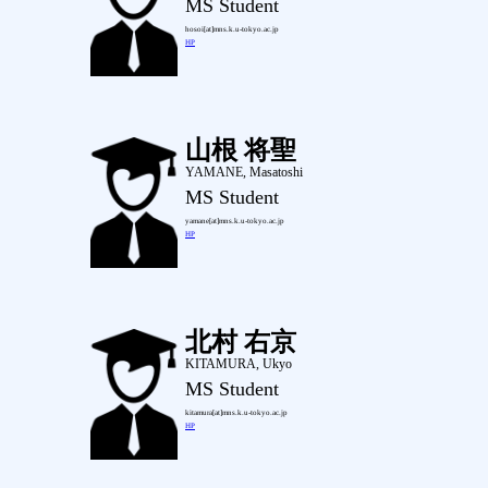
MS Student
hosoi[at]mns.k.u-tokyo.ac.jp
HP
山根 将聖
YAMANE, Masatoshi
MS Student
yamane[at]mns.k.u-tokyo.ac.jp
HP
北村 右京
KITAMURA, Ukyo
MS Student
kitamura[at]mns.k.u-tokyo.ac.jp
HP