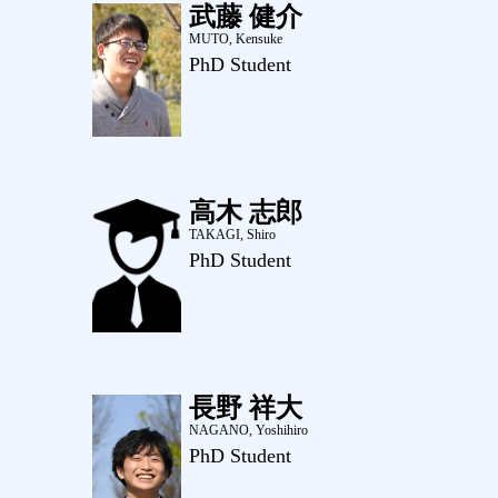
武藤 健介
MUTO, Kensuke
PhD Student
高木 志郎
TAKAGI, Shiro
PhD Student
長野 祥大
NAGANO, Yoshihiro
PhD Student