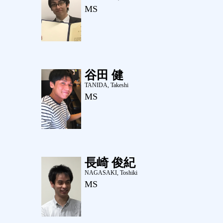
MS
谷田 健
TANIDA, Takeshi
MS
長崎 俊紀
NAGASAKI, Toshiki
MS