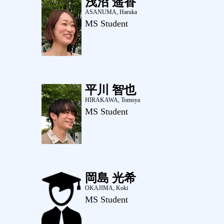
浅沼 遥香
ASANUMA, Haruka
MS Student
平川 智也
HIRAKAWA, Tomoya
MS Student
岡島 光希
OKAJIMA, Koki
MS Student