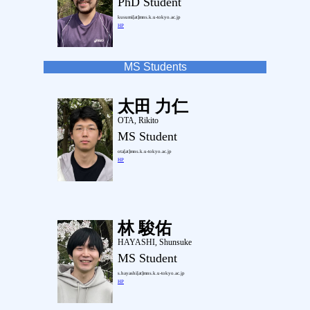
PhD Student
kusumi[at]mns.k.u-tokyo.ac.jp
HP
MS Students
太田 力仁
OTA, Rikito
MS Student
ota[at]mns.k.u-tokyo.ac.jp
HP
林 駿佑
HAYASHI, Shunsuke
MS Student
s.hayashi[at]mns.k.u-tokyo.ac.jp
HP