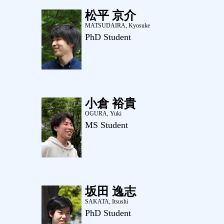
松平 京介
MATSUDAIRA, Kyosuke
PhD Student
小倉 裕貴
OGURA, Yuki
MS Student
坂田 逸志
SAKATA, Itsushi
PhD Student